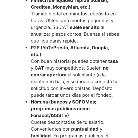
Fintech de liquidez rápida (Kueski,
Creditea, MoneyMan, etc.)
Trámite digital en minutos, depósito en
horas. Útiles para montos pequeños y
urgencia. Su CAT
suele ser alto
al
anualizar plazos cortos. Buenas si sabes
que liquidarás rápido.
P2P (YoTePresto, Afluenta, Doopla,
etc.)
Con buen historial puedes obtener
tasa
y
CAT
muy competitivos. Suelen
no
cobrar apertura
al solicitante (o la
mantienen baja) y su modelo conecta tu
solicitud con inversionistas. Depósito
puede tardar unos días por el fondeo.
Nómina (bancos y SOFOMes;
programas públicos como
Fonacot/ISSSTE)
Cuotas descontadas de tu salario.
Convenientes por
puntualidad
y
facilidad
. En programas públicos el