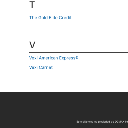
T
The Gold Elite Credit
V
Vexi American Express®
Vexi Carnet
Este sitio web es propiedad de DGMAX Inte