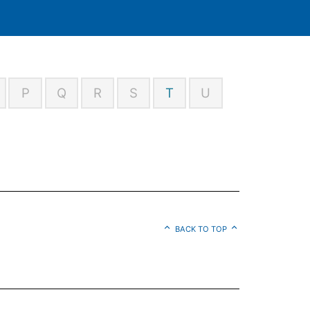
P
Q
R
S
T
U
BACK TO TOP