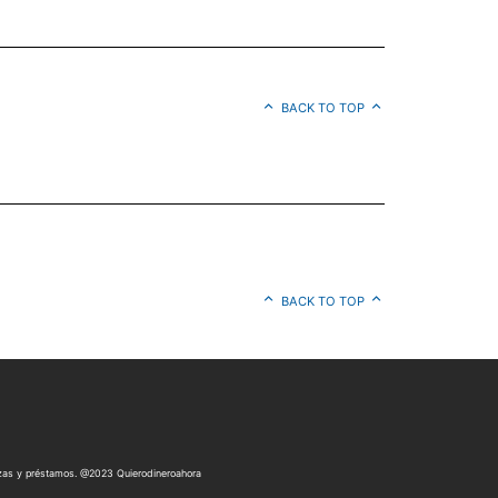
BACK TO TOP
BACK TO TOP
anzas y préstamos. @2023 Quierodineroahora