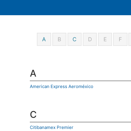
A
B
C
D
E
F
A
American Express Aeroméxico
C
Citibanamex Premier