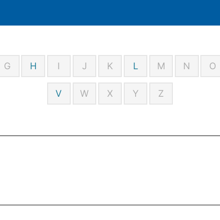
G
H
I
J
K
L
M
N
O
V
W
X
Y
Z