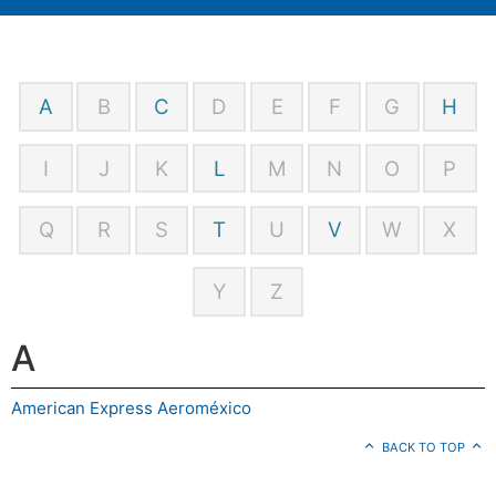
A
B
C
D
E
F
G
H
I
J
K
L
M
N
O
P
Q
R
S
T
U
V
W
X
Y
Z
A
American Express Aeroméxico
BACK TO TOP